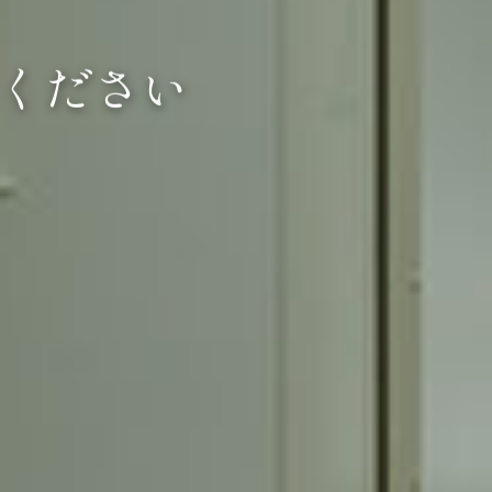
創業
ください
ください
ください
ートします。