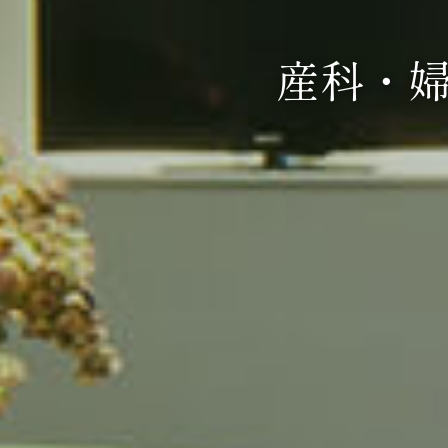
森
産科・
産科・
産科・
100
総勢
名