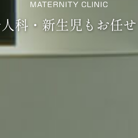
47
永
産
婦
人
科
は昭和
年
婦人科・新生児も
婦人科・新生児
婦人科・新生児
もお任せ
もお任せ
お任せ
のスタッフで
分娩をサポ