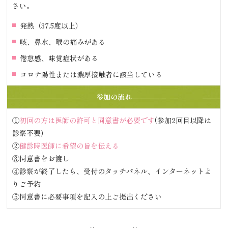
さい。
発熱（37.5度以上）
咳、鼻水、喉の痛みがある
倦怠感、味覚症状がある
コロナ陽性または濃厚接触者に該当している
参加の流れ
①
初回の方は医師の許可と同意書が必要です
(参加2回目以降は
診察不要)
②
健診時医師に希望の旨を伝える
③同意書をお渡し
④診察が終了したら、受付のタッチパネル、インターネットよ
りご予約
⑤同意書に必要事項を記入の上ご提出ください