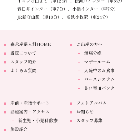
イオン守山まで（車12分）、
松河戸インター（車5分）
春日井インター（車7分）、
小幡インター（車7分）
JR新守山駅（車10分）、
名鉄小牧駅（車24分）
森永産婦人科HOME
ご出産の方へ
当院について
無痛分娩
スタッフ紹介
マザールーム
よくある質問
入院中のお食事
バースシステム
さい帯血バンク
産前・産後サポート
フォトアルバム
診療案内・アクセス
お知らせ
新生児・小児科診療
スタッフ募集
施設紹介