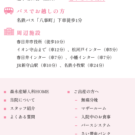
バスでお越しの方
名鉄バス「八事町」下車徒歩1分
周辺施設
春日井市役所（徒歩10分）
イオン守山まで（車12分）、
松河戸インター（車5分）
春日井インター（車7分）、
小幡インター（車7分）
JR新守山駅（車10分）、
名鉄小牧駅（車24分）
森永産婦人科HOME
ご出産の方へ
当院について
無痛分娩
スタッフ紹介
マザールーム
よくある質問
入院中のお食事
バースシステム
さい帯血バンク